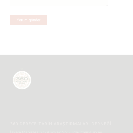
360 DERECE TARIH ARAŞTIRMALARI DERNEĞI
İskele Mahallesi 2129 Sokak No:5 Urla/İzmir-Turkey