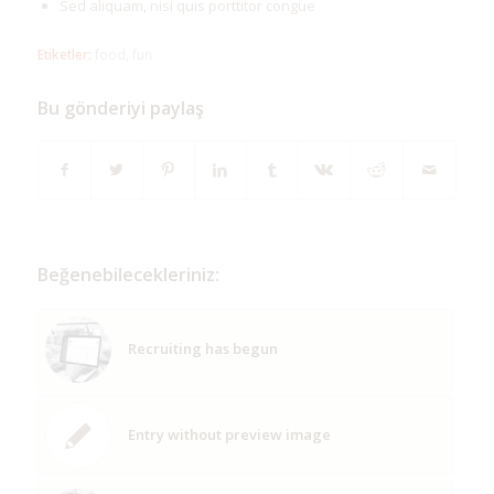
Sed aliquam, nisi quis porttitor congue
Etiketler:
food
,
fun
Bu gönderiyi paylaş
Beğenebilecekleriniz:
Recruiting has begun
Entry without preview image