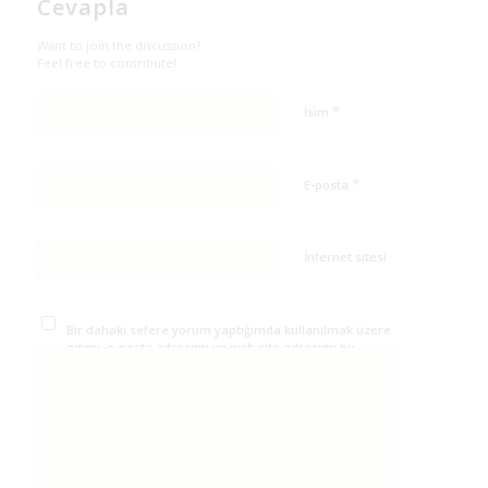
Cevapla
Want to join the discussion?
Feel free to contribute!
*
İsim
*
E-posta
İnternet sitesi
Bir dahaki sefere yorum yaptığımda kullanılmak üzere
adımı, e-posta adresimi ve web site adresimi bu
tarayıcıya kaydet.